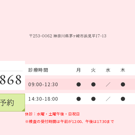
〒253-0062 神奈川県茅ヶ崎市浜見平17-13
診療時間
月
火
水
木
8868
09:00-12:30
●
●
／
●
14:30-18:00
●
●
／
●
B予約
休診：水曜・土曜午後・日祝日
※検査の受付時間は午前が12:00、午後は17:30まで